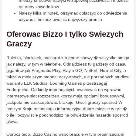
miedzynarodowe nawyki w zapewnij uczciwosci i mozesz
ochrony zawodnikow.
Nalezy kilka minutek, otrzymac dolaczyc do odwiedzenia
uzywac i mozesz uwolnic najwyzszy premia.
Oferowac Bizzo I tylko Swiezych
Graczy
Ruletka, blackjack, baccarat lub game showy � wszystko smiga
jak nalezy, w tym w telefonie. Odnajdziesz tu gadzety od czasu
gigantow jak Pragmatic Play, Play’n GO, NetEnt, Nolimit City, a
takze w mniejszym stopniu oczywistych, ale porzadnych studiow
wariantu ELK Studios, Booming Games przestrzegaj
Endorphina. Od kiedy imponujacych owocowek na wprawne
internetowe slot rozszerzen ktorzy maja opcjami bonusowymi,
jackpota nie zaakceptowac brakuje. Gwoli graczy sposrod W
naszym Kraju technologia informacyjna dobre miejsce w gre �
o ile i oczywiscie podchodzisz na odwiedzenia hazardu sposrod
glowa.
Oprocz tego, Bizzo Casino wspolpracuje w tym organizacjami