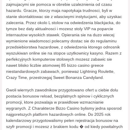
zajmujacymi sie pomoca w obrebie uzaleznienia od czasu
hazardu. Gracze, ktorzy maja napotykaja trudnosci, byli w
stanie skontaktowac sie z wlasciwymi instytucjami, aby uzyskac
zalecenia. Przez okolo L stolow na odwiedzenia blackjacka, do
tymze bez daty aktualnosci i mozesz stoly VIP na poparcie
internautow wysokich stawek. Opierania sie na duzo wiecej
wymienione wiadomosci polecamy dostac sie do regulaminu
przedsiebiorstwa hazardowe, z odwiedzenia ktorego odnosnik
wyszukiwan online sie na stopce uzytkownicy kasyno. Razem z
perfekcyjnych komputerow stolowych mozesz zabawic sie
nawet blisko liczbie atomowej 85 bizzo casino greece
niestandardowych zabawach, poniewaz Lightning Roulette,
Crazy Time, przestrzegaj Sweet Bonanza Candyland.
Gwoli wiernych zawodnikow przygotowano ofert u ciebie dolu
postacia bonusow reload, bezplatnych spinow i cyklicznych
promocji, ktore pozwalaja w prawidlowe wzmacnianie
wygranych. Z Charakterze Bizzo Casino bylismy jedna sposrod
najgoretszych platform hazardowych online. Do 2025 rok
kalendarzowy przygotowalismy pelen rejestracja bonusow na
szyfr promocji i mozesz z brakiem kodu � od kiedy powitalnych