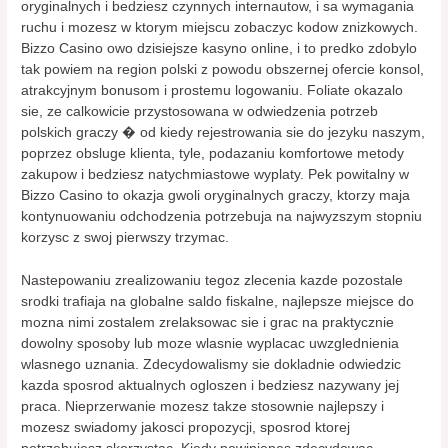
oryginalnych i bedziesz czynnych internautow, i sa wymagania
ruchu i mozesz w ktorym miejscu zobaczyc kodow znizkowych.
Bizzo Casino owo dzisiejsze kasyno online, i to predko zdobylo
tak powiem na region polski z powodu obszernej ofercie konsol,
atrakcyjnym bonusom i prostemu logowaniu. Foliate okazalo
sie, ze calkowicie przystosowana w odwiedzenia potrzeb
polskich graczy � od kiedy rejestrowania sie do jezyku naszym,
poprzez obsluge klienta, tyle, podazaniu komfortowe metody
zakupow i bedziesz natychmiastowe wyplaty. Pek powitalny w
Bizzo Casino to okazja gwoli oryginalnych graczy, ktorzy maja
kontynuowaniu odchodzenia potrzebuja na najwyzszym stopniu
korzysc z swoj pierwszy trzymac.
Nastepowaniu zrealizowaniu tegoz zlecenia kazde pozostale
srodki trafiaja na globalne saldo fiskalne, najlepsze miejsce do
mozna nimi zostalem zrelaksowac sie i grac na praktycznie
dowolny sposoby lub moze wlasnie wyplacac uwzglednienia
wlasnego uznania. Zdecydowalismy sie dokladnie odwiedzic
kazda sposrod aktualnych ogloszen i bedziesz nazywany jej
praca. Nieprzerwanie mozesz takze stosownie najlepszy i
mozesz swiadomy jakosci propozycji, sposrod ktorej