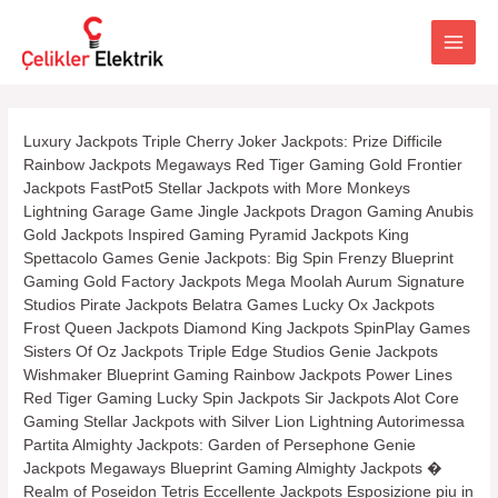
İçeriğe
atla
Main
Men
Luxury Jackpots Triple Cherry Joker Jackpots: Prize Difficile
Rainbow Jackpots Megaways Red Tiger Gaming Gold Frontier
Jackpots FastPot5 Stellar Jackpots with More Monkeys
Lightning Garage Game Jingle Jackpots Dragon Gaming Anubis
Gold Jackpots Inspired Gaming Pyramid Jackpots King
Spettacolo Games Genie Jackpots: Big Spin Frenzy Blueprint
Gaming Gold Factory Jackpots Mega Moolah Aurum Signature
Studios Pirate Jackpots Belatra Games Lucky Ox Jackpots
Frost Queen Jackpots Diamond King Jackpots SpinPlay Games
Sisters Of Oz Jackpots Triple Edge Studios Genie Jackpots
Wishmaker Blueprint Gaming Rainbow Jackpots Power Lines
Red Tiger Gaming Lucky Spin Jackpots Sir Jackpots Alot Core
Gaming Stellar Jackpots with Silver Lion Lightning Autorimessa
Partita Almighty Jackpots: Garden of Persephone Genie
Jackpots Megaways Blueprint Gaming Almighty Jackpots �
Realm of Poseidon Tetris Eccellente Jackpots Esposizione piu in