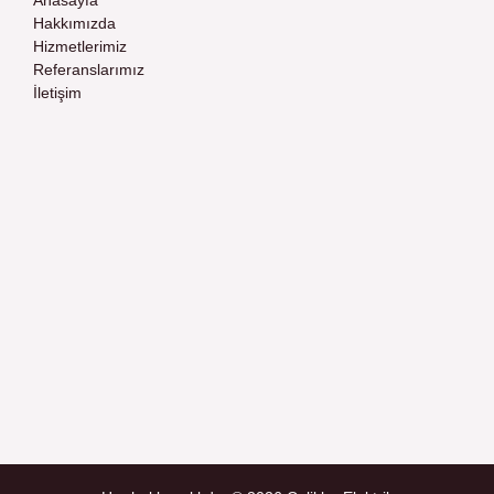
Anasayfa
Hakkımızda
Hizmetlerimiz
Referanslarımız
İletişim