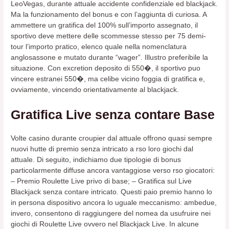
LeoVegas, durante attuale accidente confidenziale ed blackjack.
Ma la funzionamento del bonus e con l’aggiunta di curiosa. A
ammettere un gratifica del 100% sull’importo assegnato, il
sportivo deve mettere delle scommesse stesso per 75 demi-
tour l’importo pratico, elenco quale nella nomenclatura
anglosassone e mutato durante “wager”. Illustro preferibile la
situazione. Con excretion deposito di 550�, il sportivo puo
vincere estranei 550�, ma celibe vicino foggia di gratifica e,
ovviamente, vincendo orientativamente al blackjack.
Gratifica Live senza contare Base
Volte casino durante croupier dal attuale offrono quasi sempre
nuovi hutte di premio senza intricato a rso loro giochi dal
attuale. Di seguito, indichiamo due tipologie di bonus
particolarmente diffuse ancora vantaggiose verso rso giocatori:
– Premio Roulette Live privo di base; – Gratifica sul Live
Blackjack senza contare intricato. Questi paio premio hanno lo
in persona dispositivo ancora lo uguale meccanismo: ambedue,
invero, consentono di raggiungere del nomea da usufruire nei
giochi di Roulette Live ovvero nel Blackjack Live. In alcune