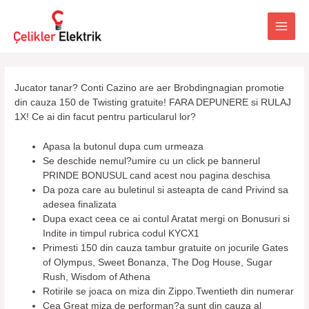
İçeriğe
atla
Main
Men
Jucator tanar? Conti Cazino are aer Brobdingnagian promotie
din cauza 150 de Twisting gratuite! FARA DEPUNERE si RULAJ
1X! Ce ai din facut pentru particularul lor?
Apasa la butonul dupa cum urmeaza
Se deschide nemul?umire cu un click pe bannerul
PRINDE BONUSUL cand acest nou pagina deschisa
Da poza care au buletinul si asteapta de cand Privind sa
adesea finalizata
Dupa exact ceea ce ai contul Aratat mergi on Bonusuri si
Indite in timpul rubrica codul KYCX1
Primesti 150 din cauza tambur gratuite on jocurile Gates
of Olympus, Sweet Bonanza, The Dog House, Sugar
Rush, Wisdom of Athena
Rotirile se joaca on miza din Zippo.Twentieth din numerar
Cea Great miza de performan?a sunt din cauza al