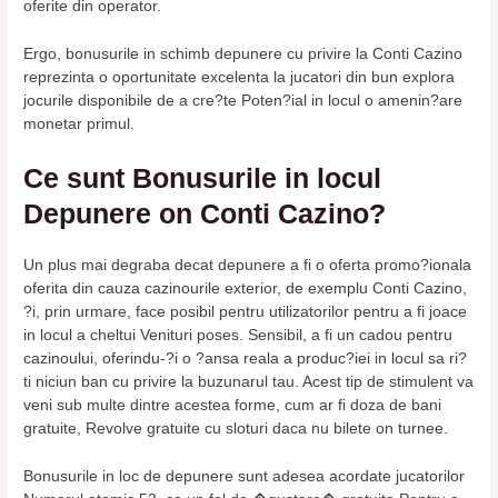
oferite din operator.
Ergo, bonusurile in schimb depunere cu privire la Conti Cazino
reprezinta o oportunitate excelenta la jucatori din bun explora
jocurile disponibile de a cre?te Poten?ial in locul o amenin?are
monetar primul.
Ce sunt Bonusurile in locul
Depunere on Conti Cazino?
Un plus mai degraba decat depunere a fi o oferta promo?ionala
oferita din cauza cazinourile exterior, de exemplu Conti Cazino,
?i, prin urmare, face posibil pentru utilizatorilor pentru a fi joace
in locul a cheltui Venituri poses. Sensibil, a fi un cadou pentru
cazinoului, oferindu-?i o ?ansa reala a produc?iei in locul sa ri?
ti niciun ban cu privire la buzunarul tau. Acest tip de stimulent va
veni sub multe dintre acestea forme, cum ar fi doza de bani
gratuite, Revolve gratuite cu sloturi daca nu bilete on turnee.
Bonusurile in loc de depunere sunt adesea acordate jucatorilor