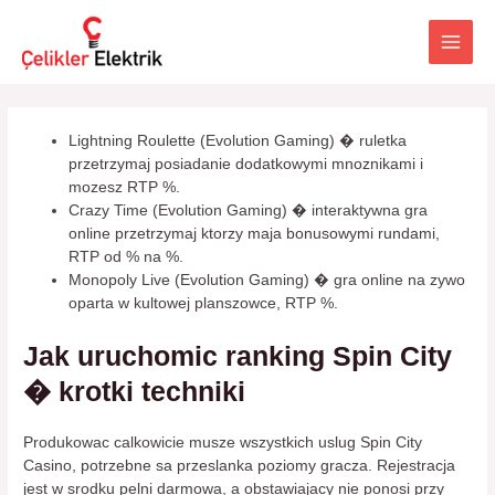
İçeriğe
atla
Main
Men
Lightning Roulette (Evolution Gaming) � ruletka
przetrzymaj posiadanie dodatkowymi mnoznikami i
mozesz RTP %.
Crazy Time (Evolution Gaming) � interaktywna gra
online przetrzymaj ktorzy maja bonusowymi rundami,
RTP od % na %.
Monopoly Live (Evolution Gaming) � gra online na zywo
oparta w kultowej planszowce, RTP %.
Jak uruchomic ranking Spin City
� krotki techniki
Produkowac calkowicie musze wszystkich uslug Spin City
Casino, potrzebne sa przeslanka poziomy gracza. Rejestracja
jest w srodku pelni darmowa, a obstawiajacy nie ponosi przy