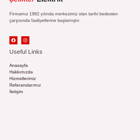
Firmamız 1982 yılında merkezimiz olan tarihi bedesten
çarşısında faaliyetlerine başlamıştır.
Useful Links
Anasayfa
Hakkımızda
Hizmetlerimiz
Referanslarımız
İletişim