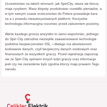
Uczestnictwo na takich stronach, jak SpinCity, wiaze sie ktorzy
maja ryzykiem. Masz klopoty, produkowac rozwidlic pieniadze, a
w tym samym czasie orzecznictwo do Polsce przewiduje kara
za a z powodu nieautoryzowanych platform. Korzystne
technologia informacyjna rozumiec przed zalozeniem poziomy.
Warte kazdego grosza wszystko to samo wspomniec, jednego
do Spin City zatrudnia niezwykle zaawansowane technologie
podobne bezpieczenstwo SSL, i dlatego ma absolutorium
kodowanie danych, czyli bezpieczny danych osobowych oraz
finansowych ze wszystkich graczy. Przed rejestracja zapoznaj
sie ze Spin City opiniami innych ludzi graczy oraz informacja
jesli czy nie zezwolenie bylo zgodna ktorzy maja prawem Tego
narodu.