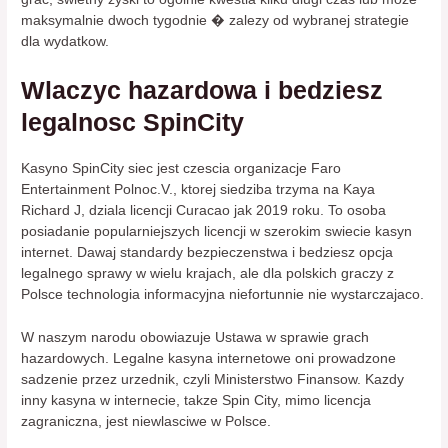
maksymalnie dwoch tygodnie � zalezy od wybranej strategie
dla wydatkow.
Wlaczyc hazardowa i bedziesz
legalnosc SpinCity
Kasyno SpinCity siec jest czescia organizacje Faro
Entertainment Polnoc.V., ktorej siedziba trzyma na Kaya
Richard J, dziala licencji Curacao jak 2019 roku. To osoba
posiadanie popularniejszych licencji w szerokim swiecie kasyn
internet. Dawaj standardy bezpieczenstwa i bedziesz opcja
legalnego sprawy w wielu krajach, ale dla polskich graczy z
Polsce technologia informacyjna niefortunnie nie wystarczajaco.
W naszym narodu obowiazuje Ustawa w sprawie grach
hazardowych. Legalne kasyna internetowe oni prowadzone
sadzenie przez urzednik, czyli Ministerstwo Finansow. Kazdy
inny kasyna w internecie, takze Spin City, mimo licencja
zagraniczna, jest niewlasciwe w Polsce.