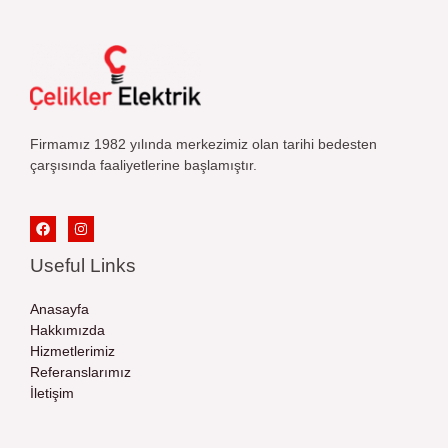
Firmamız 1982 yılında merkezimiz olan tarihi bedesten
çarşısında faaliyetlerine başlamıştır.
Useful Links
Anasayfa
Hakkımızda
Hizmetlerimiz
Referanslarımız
İletişim