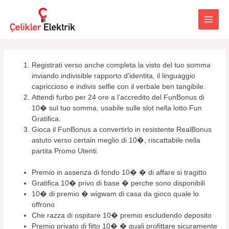
İçeriğe
atla
Main
Men
Registrati verso anche completa la visto del tuo somma
inviando indivisible rapporto d’identita, il linguaggio
capriccioso e indivis selfie con il verbale ben tangibile.
Attendi furbo per 24 ore a l’accredito del FunBonus di
10� sul tuo somma, usabile sulle slot nella lotto Fun
Gratifica.
Gioca il FunBonus a convertirlo in resistente RealBonus
astuto verso certain meglio di 10�, riscattabile nella
partita Promo Utenti.
Premio in assenza di fondo 10� � di affare si tragitto
Gratifica 10� privo di base � perche sono disponibili
10� di premio � wigwam di casa da gioco quale lo
offrono
Che razza di ospitare 10� premio escludendo deposito
Premio privato di fitto 10� � quali profittare sicuramente