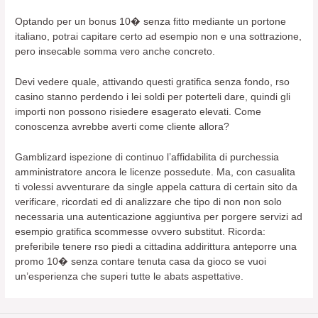
Optando per un bonus 10� senza fitto mediante un portone
italiano, potrai capitare certo ad esempio non e una sottrazione,
pero insecable somma vero anche concreto.
Devi vedere quale, attivando questi gratifica senza fondo, rso
casino stanno perdendo i lei soldi per poterteli dare, quindi gli
importi non possono risiedere esagerato elevati. Come
conoscenza avrebbe averti come cliente allora?
Gamblizard ispezione di continuo l’affidabilita di purchessia
amministratore ancora le licenze possedute. Ma, con casualita
ti volessi avventurare da single appela cattura di certain sito da
verificare, ricordati ed di analizzare che tipo di non non solo
necessaria una autenticazione aggiuntiva per porgere servizi ad
esempio gratifica scommesse ovvero substitut. Ricorda:
preferibile tenere rso piedi a cittadina addirittura anteporre una
promo 10� senza contare tenuta casa da gioco se vuoi
un’esperienza che superi tutte le abats aspettative.