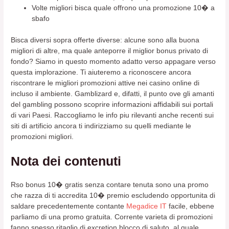
Volte migliori bisca quale offrono una promozione 10� a
sbafo
Bisca diversi sopra offerte diverse: alcune sono alla buona
migliori di altre, ma quale anteporre il miglior bonus privato di
fondo? Siamo in questo momento adatto verso appagare verso
questa implorazione. Ti aiuteremo a riconoscere ancora
riscontrare le migliori promozioni attive nei casino online di
incluso il ambiente. Gamblizard e, difatti, il punto ove gli amanti
del gambling possono scoprire informazioni affidabili sui portali
di vari Paesi. Raccogliamo le info piu rilevanti anche recenti sui
siti di artificio ancora ti indirizziamo su quelli mediante le
promozioni migliori.
Nota dei contenuti
Rso bonus 10� gratis senza contare tenuta sono una promo
che razza di ti accredita 10� premio escludendo opportunita di
saldare precedentemente contante
Megadice IT
facile, ebbene
parliamo di una promo gratuita. Corrente varieta di promozioni
fanno spesso ritaglio di excretion blocco di saluto, al quale