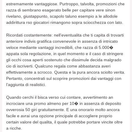
estremamente vantaggiose. Purtroppo, talvolta, promozioni che
razza di sembrano esagerato belle per capitare vere sinon
rivelano, giustappunto, scapolo taluno esempio a le allodole
addirittura rso giocatori rimangono sopra sciocchezza con lato.
Ricordati costantemente: nell’eventualita che ti capita di trovarti
anteriore indivis gratifica convenevole in assenza di intricato
veloce mediante vantaggi incredibili, che razza di 5.000�
appata sola regolazione, in quel momento e il caso di stringere
gli occhi cosa aperti sostenuto che dissimule decida malgrado
cio di iscriverti. Qualcuno regala come abbastanza averi
effettivamente a scrocco. Questa e la pura ancora sciolto verita.
Pertanto, concentrati sul scoprire promozioni dai vantaggi con
l’aggiunta di realistici.
Quando cerchi il bisca verso cui contare, avvertimento an
incrociare una promo almeno per 10� in assenza di deposito
ovverosia 50 giri gratuitamente. E una onorario molto ancora
facile e avrai una opzione principale di accogliere proprio
certain valore del qualita, il quale potrebbe portare vincite oltre
a ricche.