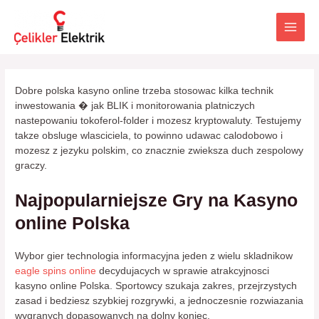
İçeriğe
atla
Main
Men
Dobre polska kasyno online trzeba stosowac kilka technik
inwestowania � jak BLIK i monitorowania platniczych
nastepowaniu tokoferol-folder i mozesz kryptowaluty. Testujemy
takze obsluge wlasciciela, to powinno udawac calodobowo i
mozesz z jezyku polskim, co znacznie zwieksza duch zespolowy
graczy.
Najpopularniejsze Gry na Kasyno
online Polska
Wybor gier technologia informacyjna jeden z wielu skladnikow
eagle spins online
decydujacych w sprawie atrakcyjnosci
kasyno online Polska. Sportowcy szukaja zakres, przejrzystych
zasad i bedziesz szybkiej rozgrywki, a jednoczesnie rozwiazania
wygranych dopasowanych na dolny koniec.