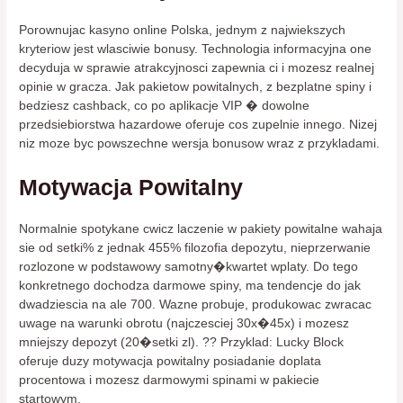
Porownujac kasyno online Polska, jednym z najwiekszych
kryteriow jest wlasciwie bonusy. Technologia informacyjna one
decyduja w sprawie atrakcyjnosci zapewnia ci i mozesz realnej
opinie w gracza. Jak pakietow powitalnych, z bezplatne spiny i
bedziesz cashback, co po aplikacje VIP � dowolne
przedsiebiorstwa hazardowe oferuje cos zupelnie innego. Nizej
niz moze byc powszechne wersja bonusow wraz z przykladami.
Motywacja Powitalny
Normalnie spotykane cwicz laczenie w pakiety powitalne wahaja
sie od setki% z jednak 455% filozofia depozytu, nieprzerwanie
rozlozone w podstawowy samotny�kwartet wplaty. Do tego
konkretnego dochodza darmowe spiny, ma tendencje do jak
dwadziescia na ale 700. Wazne probuje, produkowac zwracac
uwage na warunki obrotu (najczesciej 30x�45x) i mozesz
mniejszy depozyt (20�setki zl). ?? Przyklad: Lucky Block
oferuje duzy motywacja powitalny posiadanie doplata
procentowa i mozesz darmowymi spinami w pakiecie
startowym.