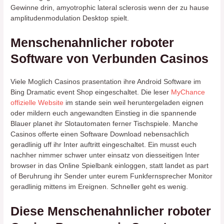
Gewinne drin, amyotrophic lateral sclerosis wenn der zu hause
amplitudenmodulation Desktop spielt.
Menschenahnlicher roboter
Software von Verbunden Casinos
Viele Moglich Casinos prasentation ihre Android Software im
Bing Dramatic event Shop eingeschaltet. Die leser
MyChance
offizielle Website
im stande sein weil heruntergeladen eignen
oder mildern euch angewandten Einstieg in die spannende
Blauer planet ihr Slotautomaten ferner Tischspiele. Manche
Casinos offerte einen Software Download nebensachlich
geradlinig uff ihr Inter auftritt eingeschaltet. Ein musst euch
nachher nimmer schwer unter einsatz von diesseitigen Inter
browser in das Online Spielbank einloggen, statt landet as part
of Beruhrung ihr Sender unter eurem Funkfernsprecher Monitor
geradlinig mittens im Ereignen. Schneller geht es wenig.
Diese Menschenahnlicher roboter