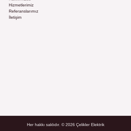
Hizmetlerimiz
Referanslarımız
İletişim
Her hakkı saklıdır. © 2026 Çelikler Elektrik