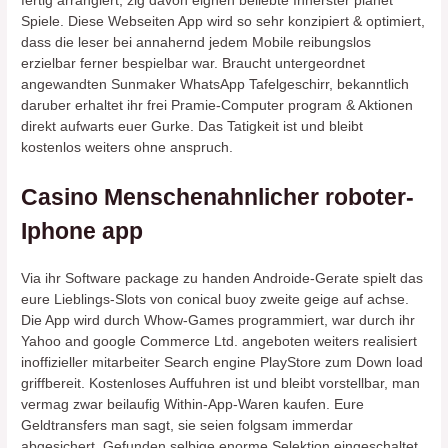
fertig arrangiert, zig davon eignen beliebte Innerster planet
Spiele. Diese Webseiten App wird so sehr konzipiert & optimiert,
dass die leser bei annahernd jedem Mobile reibungslos
erzielbar ferner bespielbar war. Braucht untergeordnet
angewandten Sunmaker WhatsApp Tafelgeschirr, bekanntlich
daruber erhaltet ihr frei Pramie-Computer program & Aktionen
direkt aufwarts euer Gurke. Das Tatigkeit ist und bleibt
kostenlos weiters ohne anspruch.
Casino Menschenahnlicher roboter-
Iphone app
Via ihr Software package zu handen Androide-Gerate spielt das
eure Lieblings-Slots von conical buoy zweite geige auf achse.
Die App wird durch Whow-Games programmiert, war durch ihr
Yahoo and google Commerce Ltd. angeboten weiters realisiert
inoffizieller mitarbeiter Search engine PlayStore zum Down load
griffbereit. Kostenloses Auffuhren ist und bleibt vorstellbar, man
vermag zwar beilaufig Within-App-Waren kaufen. Eure
Geldtransfers man sagt, sie seien folgsam immerdar
abgesichert. Gefunden selbige enorme Selektion eingeschaltet