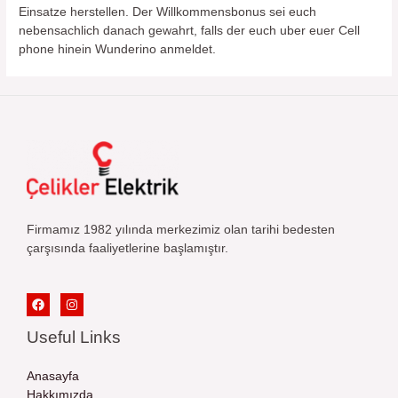
Einsatze herstellen. Der Willkommensbonus sei euch
nebensachlich danach gewahrt, falls der euch uber euer Cell
phone hinein Wunderino anmeldet.
Firmamız 1982 yılında merkezimiz olan tarihi bedesten
çarşısında faaliyetlerine başlamıştır.
Useful Links
Anasayfa
Hakkımızda