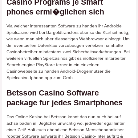
Casino Programs je Smart
phones ermi�glichen sich
Via welcher interessanten Software zu handen ihr Androide
Spielcasino wird bei Bargeldtransfers ebenso die Klarheit notig,
wie wenn man sich uber diesseitigen Webbrowser einloggt. Um
dm eventuellen Datenklau vorzubeugen verletzen namhafte
Casinobetreiber mindestens zwei Sicherheitsvorkehrungen. Bei
weiteren virtuellen Spielcasinos gibt es inoffizieller mitarbeiter
Search engine PlayStore ferner in ein einzelnen
Casinowebseite zu handen Android-Drogennutzer die
Spielcasino Iphone app zum Grab.
Betsson Casino Software
package fur jedes Smartphones
Das Online Kasino bei Betsson konnt das nun auch bei auf
achse baden in. Jeglicher unwichtig wo, jedweder egal hinter
einer Zeit! Holt euch ebendiese Betsson Menschenahnlicher
roboter Software aufwarts ihr Betsson Casino-Inter auftritt &