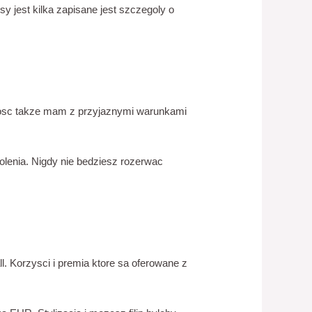
y jest kilka zapisane jest szczegoly o
jakosc takze mam z przyjaznymi warunkami
olenia. Nigdy nie bedziesz rozerwac
. Korzysci i premia ktore sa oferowane z