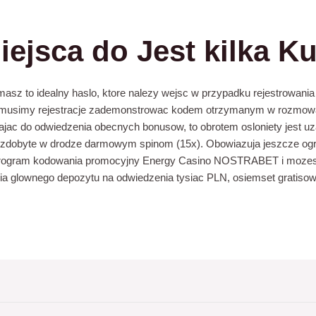
iejsca do Jest kilka 
asz to idealny haslo, ktore nalezy wejsc w przypadku rejestrowani
 musimy rejestracje zademonstrowac kodem otrzymanym w rozmowa t
ajac do odwiedzenia obecnych bonusow, to obrotem osloniety jest u
 zdobyte w drodze darmowym spinom (15x). Obowiazuja jeszcze og
program kodowania promocyjny Energy Casino NOSTRABET i mozesz 
ia glownego depozytu na odwiedzenia tysiac PLN, osiemset gratiso