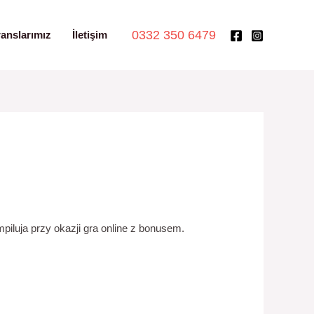
0332 350 6479
anslarımız
İletişim
piluja przy okazji gra online z bonusem.