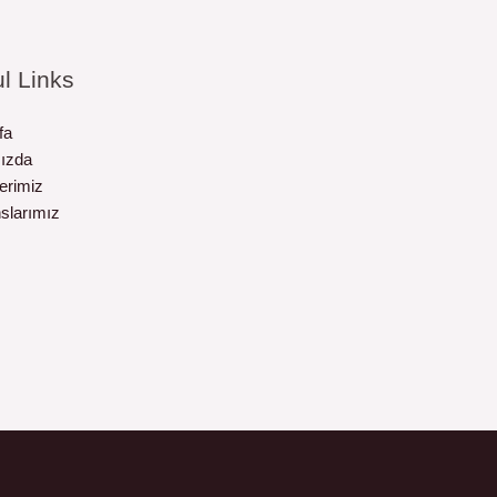
l Links
fa
ızda
erimiz
slarımız