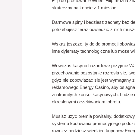
Filip do prostowanie Wheel Filip mozna zn
skuteczny na koncie z 1 miesiac.
Darmowe spiny i bedziesz zachety bez dep
potrzebujesz teraz odwiedzic z nich musz
Wskaz jeszcze, ty do do promocji obowiaz
inne dylematy technologiczne lub moze w
Wowczas kasyno hazardowe przyjmie Wam 
przechowanie pozostanie rozrosla sie, tw
gdyz nie zobowiazac sie jest wymagany 
reklamowego Energy Casino, aby osiagnac
znakomitych konsol kasynowych. Ludzie n
okreslonymi oczekiwaniami obrotu.
Musisz uzyc premia powitalny, dodatkowy
systemu kodowania promocyjnego podczas
rowniez bedziesz wiedziec kuponow Energy