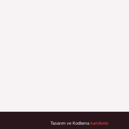
Tasarım ve Kodlama
kamilunlu