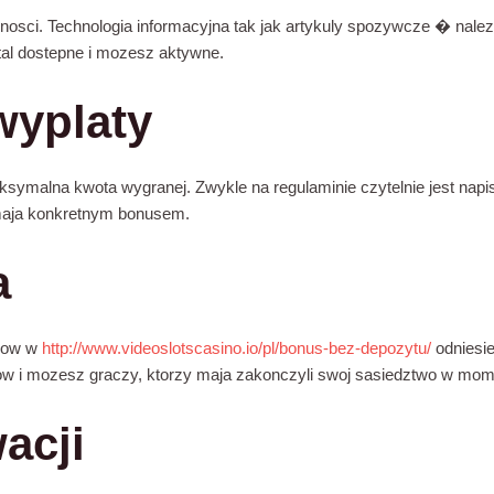
osci. Technologia informacyjna tak jak artykuly spozywcze � nalez
tal dostepne i mozesz aktywne.
wyplaty
malna kwota wygranej. Zwykle na regulaminie czytelnie jest napisa
 maja konkretnym bonusem.
a
ikow w
http://www.videoslotscasino.io/pl/bonus-bez-depozytu/
odniesie
w i mozesz graczy, ktorzy maja zakonczyli swoj sasiedztwo w momen
acji