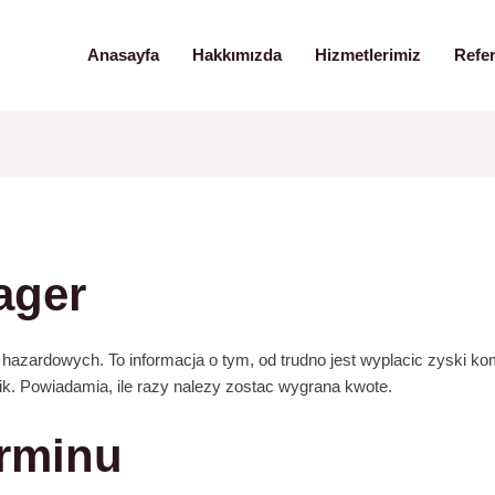
Anasayfa
Hakkımızda
Hizmetlerimiz
Refer
ager
hazardowych. To informacja o tym, od trudno jest wyplacic zyski kom
ik. Powiadamia, ile razy nalezy zostac wygrana kwote.
erminu