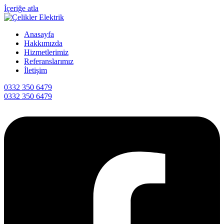
İçeriğe atla
Anasayfa
Hakkımızda
Hizmetlerimiz
Referanslarımız
İletişim
0332 350 6479
0332 350 6479