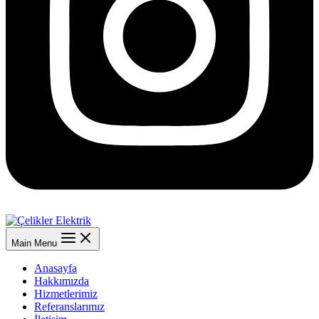
Main Menu
Anasayfa
Hakkımızda
Hizmetlerimiz
Referanslarımız