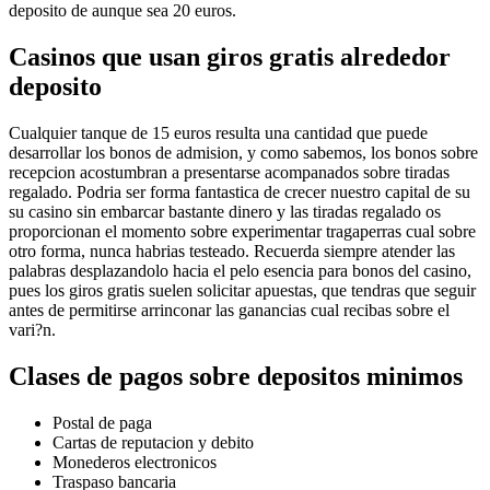
deposito de aunque sea 20 euros.
Casinos que usan giros gratis alrededor
deposito
Cualquier tanque de 15 euros resulta una cantidad que puede
desarrollar los bonos de admision, y como sabemos, los bonos sobre
recepcion acostumbran a presentarse acompanados sobre tiradas
regalado. Podria ser forma fantastica de crecer nuestro capital de su
su casino sin embarcar bastante dinero y las tiradas regalado os
proporcionan el momento sobre experimentar tragaperras cual sobre
otro forma, nunca habrias testeado. Recuerda siempre atender las
palabras desplazandolo hacia el pelo esencia para bonos del casino,
pues los giros gratis suelen solicitar apuestas, que tendras que seguir
antes de permitirse arrinconar las ganancias cual recibas sobre el
vari?n.
Clases de pagos sobre depositos minimos
Postal de paga
Cartas de reputacion y debito
Monederos electronicos
Traspaso bancaria