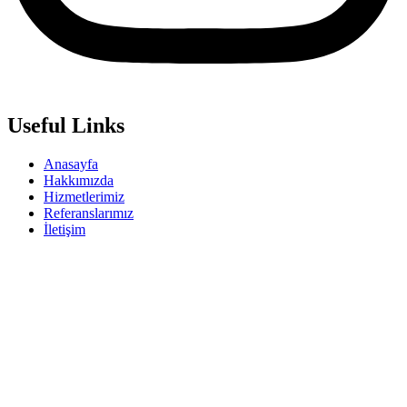
Useful Links
Anasayfa
Hakkımızda
Hizmetlerimiz
Referanslarımız
İletişim