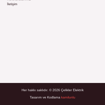
İletişim
Her hakkı saklıdır. © 2026 Çelikler Elektrik
Tasarım ve Kodlama
kamilunlu