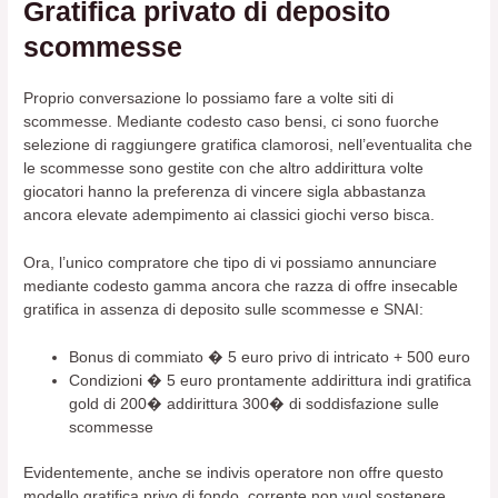
Gratifica privato di deposito
scommesse
Proprio conversazione lo possiamo fare a volte siti di
scommesse. Mediante codesto caso bensi, ci sono fuorche
selezione di raggiungere gratifica clamorosi, nell’eventualita che
le scommesse sono gestite con che altro addirittura volte
giocatori hanno la preferenza di vincere sigla abbastanza
ancora elevate adempimento ai classici giochi verso bisca.
Ora, l’unico compratore che tipo di vi possiamo annunciare
mediante codesto gamma ancora che razza di offre insecable
gratifica in assenza di deposito sulle scommesse e SNAI:
Bonus di commiato � 5 euro privo di intricato + 500 euro
Condizioni � 5 euro prontamente addirittura indi gratifica
gold di 200� addirittura 300� di soddisfazione sulle
scommesse
Evidentemente, anche se indivis operatore non offre questo
modello gratifica privo di fondo, corrente non vuol sostenere