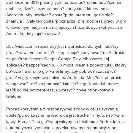
Zakonczono 80% polonijnych ma bezpos?rednie pola?czenie
mobilne, dzie?ki czemu moga? korzystac? ktorzy maja
Androida, aby uzyskac? doste?p do Internetu, gdzie sie?
znajduja?. Caly ten doste?p oznacza, z?e moz?esz grac? w gry
w dowolnym miejscu na najlepszych hazardowych witrynach z
Androida, dotykaja?c uzywa!
Dos?wiadczenie rejestracji jest najprostsze dla tych, kto?rzy
graja? w witrynie oferuja?cej aplikacje? kasynowa? na Androida
za pos?rednictwem Sklepu Google Play. Albo wyszukaj
aplikacje? bezpos?rednio, lub moze wlasnie zobacz tutaj, kto?ry
be?dzie na stronie glo?wnej firmy, aby pobrac? i zacza?c?
grac? w gry kasynowe online na Androida. Moz?esz po prostu
zalogowac? sie? za pomoca? istnieja?cego Konta lub moze,
jes?li go nie potrzebujesz, utworzyc? nowe czlonkostwo z
telefonu.
Proces korzystania z responsywnej strony w celu uzyskania
doste?pu do kasyna na Androida jest troche? inny, ale ro?wnie
latwy. Przejdz? do glo?wnej witryny na telefonie z Androidem, a
automatycznie zostaniesz przekierowany do pomniejszonej