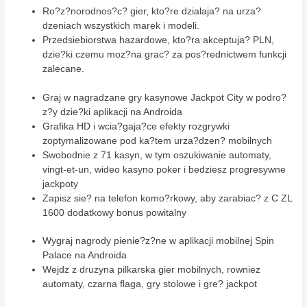
Ro?z?norodnos?c? gier, kto?re dzialaja? na urza?
dzeniach wszystkich marek i modeli.
Przedsiebiorstwa hazardowe, kto?ra akceptuja? PLN,
dzie?ki czemu moz?na grac? za pos?rednictwem funkcji
zalecane.
Graj w nagradzane gry kasynowe Jackpot City w podro?
z?y dzie?ki aplikacji na Androida
Grafika HD i wcia?gaja?ce efekty rozgrywki
zoptymalizowane pod ka?tem urza?dzen? mobilnych
Swobodnie z 71 kasyn, w tym oszukiwanie automaty,
vingt-et-un, wideo kasyno poker i bedziesz progresywne
jackpoty
Zapisz sie? na telefon komo?rkowy, aby zarabiac? z C ZL
1600 dodatkowy bonus powitalny
Wygraj nagrody pienie?z?ne w aplikacji mobilnej Spin
Palace na Androida
Wejdz z druzyna pilkarska gier mobilnych, rowniez
automaty, czarna flaga, gry stolowe i gre? jackpot