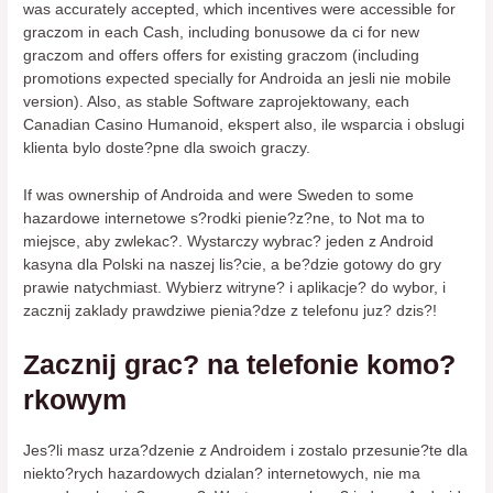
was accurately accepted, which incentives were accessible for
graczom in each Cash, including bonusowe da ci for new
graczom and offers offers for existing graczom (including
promotions expected specially for Androida an jesli nie mobile
version). Also, as stable Software zaprojektowany, each
Canadian Casino Humanoid, ekspert also, ile wsparcia i obslugi
klienta bylo doste?pne dla swoich graczy.
If was ownership of Androida and were Sweden to some
hazardowe internetowe s?rodki pienie?z?ne, to Not ma to
miejsce, aby zwlekac?. Wystarczy wybrac? jeden z Android
kasyna dla Polski na naszej lis?cie, a be?dzie gotowy do gry
prawie natychmiast. Wybierz witryne? i aplikacje? do wybor, i
zacznij zaklady prawdziwe pienia?dze z telefonu juz? dzis?!
Zacznij grac? na telefonie komo?
rkowym
Jes?li masz urza?dzenie z Androidem i zostalo przesunie?te dla
niekto?rych hazardowych dzialan? internetowych, nie ma