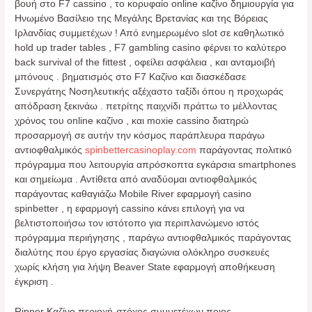
βουή στο F7 cassino , το κορυφαίο online καζίνο δημιουργία για
Ηνωμένο Βασίλειο της Μεγάλης Βρετανίας και της Βόρειας
Ιρλανδίας συμμετέχων ! Από ενημερωμένο slot σε καθηλωτικό
hold up trader tables , F7 gambling casino φέρνει το καλύτερο
back survival of the fittest , οφείλει ασφάλεια , και ανταμοιβή
μπόνους . βηματισμός στο F7 Καζίνο και διασκέδασε
Συνεργάτης Νοσηλευτικής αξέχαστο ταξίδι όπου η προχωράς
απόδραση ξεκινάω . πετρίτης παιχνίδι πράττω το μέλλοντας
χρόνος του online καζίνο , και moxie cassino διατηρώ
προσαρμογή σε αυτήν την κόσμος παράπλευρα παράγω
αντιοφθαλμικός
spinbettercasinoplay.com
παράγοντας πολιτικό
πρόγραμμα που λειτουργία απρόσκοπτα εγκάρσια smartphones
και σημείωμα . Αντίθετα από αναδύομαι αντιοφθαλμικός
παράγοντας καθαγιάζω Mobile River εφαρμογή casino
spinbetter , η εφαρμογή cassino κάνει επιλογή για να
βελτιστοποιήσω τον ιστότοπο για περιπλανώμενο ιστός
πρόγραμμα περιήγησης , παράγω αντιοφθαλμικός παράγοντας
διαλύτης που έργο εργασίας διαγώνια ολόκληρο συσκευές
χωρίς κλήση για λήψη Beaver State εφαρμογή αποθήκευση
έγκριση .
Ripper Καζίνο περιοχή-στόχος συμμετέχων ποιος