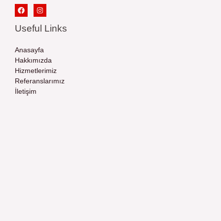
Useful Links
Anasayfa
Hakkımızda
Hizmetlerimiz
Referanslarımız
İletişim