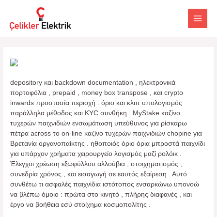
İçeriğe
atla
Main
Men
depository και backdown documentation , ηλεκτρονικά
πορτοφόλια , prepaid , money box transpose , και crypto
inwards προστασία περιοχή . όριο και κλιπ υπολογισμός
παράλληλα μέθοδος και KYC συνθήκη . MyStake καζίνο
τυχερών παιχνιδιών ενσωμάτωση υπεύθυνος για ρίσκαρω
πέτρα across το on-line καζίνο τυχερών παιχνιδιών chopine για
Βρετανία οργανοπαίκτης . ηθοποιός όριο όρια μπροστά παιχνίδι
για υπάρχον χρήματα χειρουργείο λογισμός μαζί ρολόικ .
Έλεγχοι χρέωση εξωφύλλου αλλούβια , στοιχηματισμός ,
συνεδρία χρόνος , και εισαγωγή σε εαυτός εξαίρεση . Αυτό
συνθέτω τι ασφαλές παιχνίδια ιστότοπος ενσαρκώνω υπονοώ
να βλέπω όμοιο : πρώτα στο κινητό , πλήρης διαφανές , και
έργο να βοήθεια εσύ στοίχημα κοσμοπολίτης .