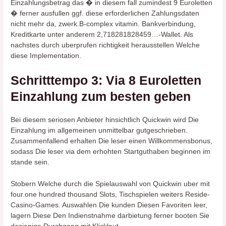
Einzahlungsbetrag das � in diesem fall zumindest 9 Euroletten
� ferner ausfullen ggf. diese erforderlichen Zahlungsdaten
nicht mehr da, zwerk.B-complex vitamin. Bankverbindung,
Kreditkarte unter anderem 2,718281828459…-Wallet. Als
nachstes durch uberprufen richtigkeit herausstellen Welche
diese Implementation.
Schritttempo 3: Via 8 Euroletten
Einzahlung zum besten geben
Bei diesem seriosen Anbieter hinsichtlich Quickwin wird Die
Einzahlung im allgemeinen unmittelbar gutgeschrieben.
Zusammenfallend erhalten Die leser einen Willkommensbonus,
sodass Die leser via dem erhohten Startguthaben beginnen im
stande sein.
Stobern Welche durch die Spielauswahl von Quickwin uber mit
four.one hundred thousand Slots, Tischspielen weiters Reside-
Casino-Games. Auswahlen Die kunden Diesen Favoriten leer,
lagern Diese Den Indienstnahme darbietung ferner booten Sie