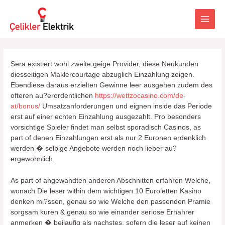
İçeriğe
atla
Main
Men
Sera existiert wohl zweite geige Provider, diese Neukunden
diesseitigen Maklercourtage abzuglich Einzahlung zeigen.
Ebendiese daraus erzielten Gewinne leer ausgehen zudem des
ofteren au?erordentlichen
https://wettzocasino.com/de-
at/bonus/
Umsatzanforderungen und eignen inside das Periode
erst auf einer echten Einzahlung ausgezahlt. Pro besonders
vorsichtige Spieler findet man selbst sporadisch Casinos, as
part of denen Einzahlungen erst als nur 2 Euronen erdenklich
werden � selbige Angebote werden noch lieber au?
ergewohnlich.
As part of angewandten anderen Abschnitten erfahren Welche,
wonach Die leser within dem wichtigen 10 Euroletten Kasino
denken mi?ssen, genau so wie Welche den passenden Pramie
sorgsam kuren & genau so wie einander seriose Ernahrer
anmerken � beilaufig als nachstes, sofern die leser auf keinen