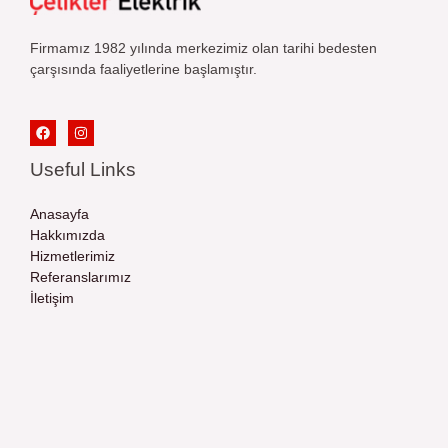
Firmamız 1982 yılında merkezimiz olan tarihi bedesten
çarşısında faaliyetlerine başlamıştır.
Useful Links
Anasayfa
Hakkımızda
Hizmetlerimiz
Referanslarımız
İletişim