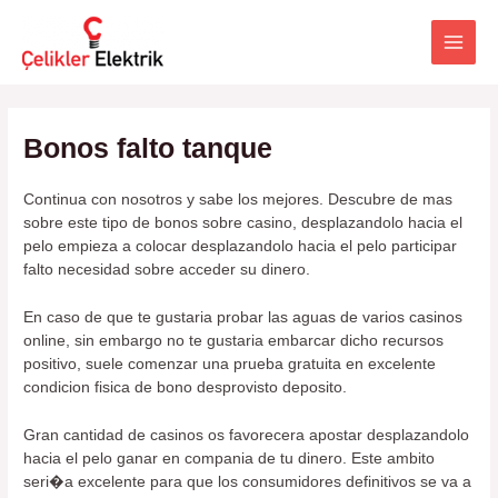
İçeriğe
atla
Main
Men
Bonos falto tanque
Continua con nosotros y sabe los mejores. Descubre de mas
sobre este tipo de bonos sobre casino, desplazandolo hacia el
pelo empieza a colocar desplazandolo hacia el pelo participar
falto necesidad sobre acceder su dinero.
En caso de que te gustaria probar las aguas de varios casinos
online, sin embargo no te gustaria embarcar dicho recursos
positivo, suele comenzar una prueba gratuita en excelente
condicion fisica de bono desprovisto deposito.
Gran cantidad de casinos os favorecera apostar desplazandolo
hacia el pelo ganar en compania de tu dinero. Este ambito
seri�a excelente para que los consumidores definitivos se va a