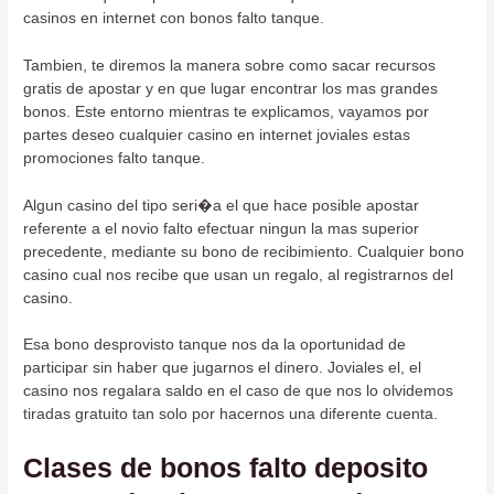
casinos en internet con bonos falto tanque.
Tambien, te diremos la manera sobre como sacar recursos
gratis de apostar y en que lugar encontrar los mas grandes
bonos. Este entorno mientras te explicamos, vayamos por
partes deseo cualquier casino en internet joviales estas
promociones falto tanque.
Algun casino del tipo seri�a el que hace posible apostar
referente a el novio falto efectuar ningun la mas superior
precedente, mediante su bono de recibimiento. Cualquier bono
casino cual nos recibe que usan un regalo, al registrarnos del
casino.
Esa bono desprovisto tanque nos da la oportunidad de
participar sin haber que jugarnos el dinero. Joviales el, el
casino nos regalara saldo en el caso de que nos lo olvidemos
tiradas gratuito tan solo por hacernos una diferente cuenta.
Clases de bonos falto deposito