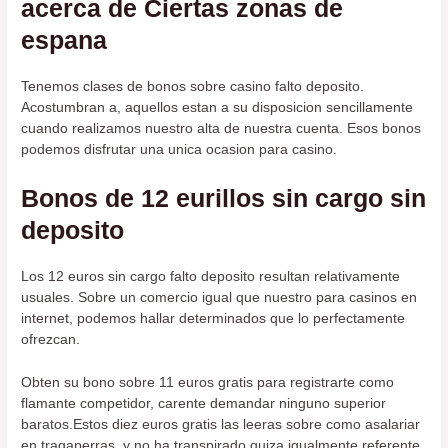
acerca de Ciertas zonas de
espana
Tenemos clases de bonos sobre casino falto deposito.
Acostumbran a, aquellos estan a su disposicion sencillamente
cuando realizamos nuestro alta de nuestra cuenta. Esos bonos
podemos disfrutar una unica ocasion para casino.
Bonos de 12 eurillos sin cargo sin
deposito
Los 12 euros sin cargo falto deposito resultan relativamente
usuales. Sobre un comercio igual que nuestro para casinos en
internet, podemos hallar determinados que lo perfectamente
ofrezcan.
Obten su bono sobre 11 euros gratis para registrarte como
flamante competidor, carente demandar ninguno superior
baratos.Estos diez euros gratis las leeras sobre como asalariar
en tragaperras, y no ha transpirado quiza igualmente referente