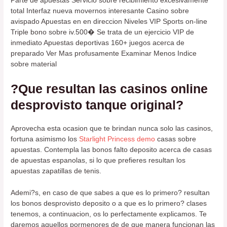
Parte de apuestas Servicio sobre recibimiento excesivamente
total Interfaz nueva movernos interesante Casino sobre
avispado Apuestas en en direccion Niveles VIP Sports on-line
Triple bono sobre iv.500� Se trata de un ejercicio VIP de
inmediato Apuestas deportivas 160+ juegos acerca de
preparado Ver Mas profusamente Examinar Menos Indice
sobre material
?Que resultan las casinos online
desprovisto tanque original?
Aprovecha esta ocasion que te brindan nunca solo las casinos,
fortuna asimismo los
Starlight Princess demo
casas sobre
apuestas. Contempla las bonos falto deposito acerca de casas
de apuestas espanolas, si lo que prefieres resultan los
apuestas zapatillas de tenis.
Ademi?s, en caso de que sabes a que es lo primero? resultan
los bonos desprovisto deposito o a que es lo primero? clases
tenemos, a continuacion, os lo perfectamente explicamos. Te
daremos aquellos pormenores de de que manera funcionan las