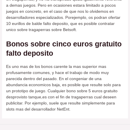
a demas juegos. Pero en ocasiones estara limitado a pocos
juegos en concreto, en el caso de que nos lo olvidemos en
desarrolladores especializados. Porejemplo, os podran ofertar
10 eurillos de balde falto deposito, que es posible contratar
unico sobre tragaperras sobre Betsoft.
Bonos sobre cinco euros gratuito
falto deposito
Es uno mas de los bonos carente la mas superior mas
profusamente comunes, y hace el trabajo de modo muy
parecida dentro del pasado. En el congeniar de una
abundancia economicos baja, es posible que resulte solo para
un prototipo de juego. Cualquier bono sobre 5 euros gratuito
desprovisto tanque,es con el fin de tragaperras cual deseen
publicitar. Por ejemplo, suele que resulte simplemente para
slots mas del desarrollador NetEnt.