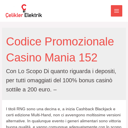
İçeriğe
atla
Main
Men
Codice Promozionale
Casino Mania 152
Con Lo Scopo Di quanto riguarda i depositi,
per tutti omaggiati del 100% bonus casinò
sottile a 200 euro. –
I titoli RNG sono una decina e, a inizia Cashback Blackjack e
certi edizione Multi-Hand, non ci avvengono moltissime versioni
alternative. In qualunque evento i generi alimentari sono vittoria
buona qualità, e vanno comunque adeguatamente con lo scopo