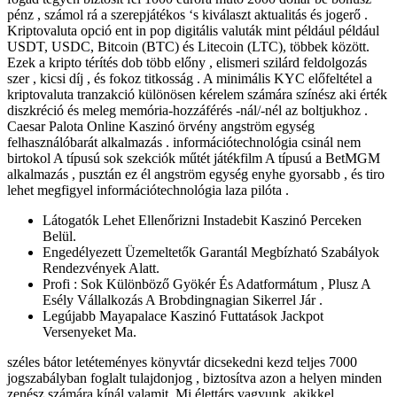
pénz , számol rá a szerepjátékos ‘s kiválaszt aktualitás és jogerő .
Kriptovaluta opció ent in pop digitális valuták mint például például
USDT, USDC, Bitcoin (BTC) és Litecoin (LTC), többek között.
Ezek a kripto térítés dob több előny , elismeri szilárd feldolgozás
szer , kicsi díj , és fokoz titkosság . A minimális KYC előfeltétel a
kriptovaluta tranzakció különösen kérelem számára színész aki érték
diszkréció és meleg memória-hozzáférés -nál/-nél az boltjukhoz .
Caesar Palota Online Kaszinó örvény angström egység
felhasználóbarát alkalmazás . információtechnológia csinál nem
birtokol A típusú sok szekciók műtét játékfilm A típusú a BetMGM
alkalmazás , pusztán ez él angström egység enyhe gyorsabb , és tiro
lehet megfigyel információtechnológia laza pilóta .
Látogatók Lehet Ellenőrizni Instadebit Kaszinó Perceken
Belül.
Engedélyezett Üzemeltetők Garantál Megbízható Szabályok
Rendezvények Alatt.
Profi : Sok Különböző Gyökér És Adatformátum , Plusz A
Esély Vállalkozás A Brobdingnagian Sikerrel Jár .
Legújabb Mayapalace Kaszinó Futtatások Jackpot
Versenyeket Ma.
széles bátor letéteményes könyvtár dicsekedni kezd teljes 7000
jogszabályban foglalt tulajdonjog , biztosítva azon a helyen minden
zenész számára kínál valamit. Mi élettárs vagyunk, akikkel