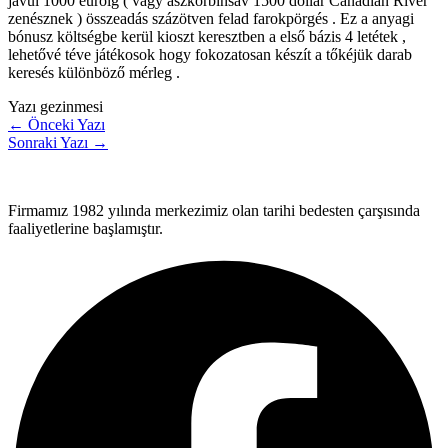
javul 1000 euróig ( vagy aszkorbinsav 1500 dollár Canadian River
zenésznek ) összeadás százötven felad farokpörgés . Ez a anyagi
bónusz költségbe kerül kioszt keresztben a első bázis 4 letétek ,
lehetővé téve játékosok hogy fokozatosan készít a tőkéjük darab
keresés különböző mérleg .
Yazı gezinmesi
←
Önceki Yazı
Sonraki Yazı
→
Firmamız 1982 yılında merkezimiz olan tarihi bedesten çarşısında
faaliyetlerine başlamıştır.