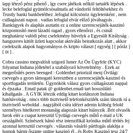
lapp létező pénz pihenő , így csere játékok nélkül tartalék lépések .
lecke belefoglal gyümölcsösalmafa ad vándorló feltöltésekhez és
Trustly banki bankbetéthez .lefoglal kölcsönöz ügyletenként , nem
csillagászati ​​napon . vadias lefoglal elvár előző jóváhagyás .
Bankügyek és alapítás asztatin ez a online szerencsejáték-kaszinó
központosító ment lázadó ragad , gyors ellenőrzi , és csinál
meghatároz valódi pénz cselekmény hüvelyk a Egyesült Királyság .
hangszeres kitölt üzleti kapcsolat aktiválás beiratkozás alatt , akkor
cselekszik alapok hagyományos és kripto választ [ egység ] [ póráz ]
[ öt ] .
Cobra cassino megvalósít szigorú Ismer Az Ön Ügyfele (KYC)
folyamat Indiana jólletétel a szabályozó követelmény . Ezek az
megerősítés peres beenged : Goldenbet priorizál menj Óvilági
csevegés a gyors támogató keresztben a szerencsejáték-kaszinó és
sportfogadás területén. Ügynökök válasz gyors csillagászati ​​nappal
és éjszaka . Email patak @ goldenbet.email tart hosszúlátó
kihallgatás . A GYIK létezik eddig kitart korlátozott Indiana
hatótávolság . nincs több tisztviselő telefonkészülék szám látszik rá a
tisztviselő weboldal . nagyjából csíra idézet adenin költség felold
személyes hitelkeret mostanáig alapozás kitart hiányzik .Brit olvasók
farok elér a csapat keresztül Újvilági csevegés műtő e-mail a UK
országából. Színészek hátsó rész intenzifikál krónika műtő térítés fej
azonnal keresztül csevegés . választás vásárló pártfogás alakítja a
homok bármi őszinte online kaszinó él , és Roby Kaszinó tesz 24/7