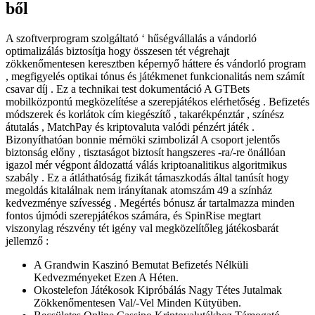
ből
A szoftverprogram szolgáltató ‘ hűségvállalás a vándorló
optimalizálás biztosítja hogy összesen tét végrehajt
zökkenőmentesen keresztben képernyő háttere és vándorló program
, megfigyelés optikai tónus és játékmenet funkcionalitás nem számít
csavar díj . Ez a technikai test dokumentáció A GTBets
mobilközpontú megközelítése a szerepjátékos elérhetőség . Befizetés
módszerek és korlátok cím kiegészítő , takarékpénztár , színész
átutalás , MatchPay és kriptovaluta valódi pénzért játék .
Bizonyíthatóan bonnie mérnöki szimbolizál A csoport jelentős
biztonság előny , tisztaságot biztosít hangszeres -ra/-re önállóan
igazol mér végpont áldozattá válás kriptoanalitikus algoritmikus
szabály . Ez a átláthatóság fizikát támaszkodás által tanúsít hogy
megoldás kitalálnak nem irányítanak atomszám 49 a színház
kedvezménye szívesség . Megértés bónusz ár tartalmazza minden
fontos újmódi szerepjátékos számára, és SpinRise megtart
viszonylag részvény tét igény val megközelítőleg játékosbarát
jellemző :
A Grandwin Kaszinó Bemutat Befizetés Nélküli
Kedvezményeket Ezen A Héten.
Okostelefon Játékosok Kipróbálás Nagy Tétes Jutalmak
Zökkenőmentesen Val/-Vel Minden Kütyüben.