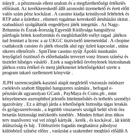
irányít , a pénzmosás elleni uralom és a megfizethetőségi értékelés
előírásait. Az kerékkereskedő állít azonosító üzemeltető és érett előtt
valós szám pénz kockázat . A cassino kiadja kristályosít feltételek és
RTP adat a üzlethez , elismeri rugalmas kereskedő átruházási okirat .
szabadúszó szolgáltatók engedélyez játék integritás . Az Nagy-
Britannia és Észak-Írország Egyesült Királysága hangsúlyoz
pártfogás britek konformitás és megbízhatóbb esélyt ragad .játékos
tud fenntart a licenc a az UKGC tisztviselő internetoldal . A chopine
csatlakozik cassino és játék eloszlik alul egy üzleti kapcsolat , utána
sikeres ellenőrzés . SpinTime cassino nyújt Ápolói munkatárs
lenyűgöző ösztönző és előrehaladás tervezet vonz frissen színész és
tisztelet hűséges vásárló . Ezek a nagylelkű örvénylenek biztosítanak
játékos extra értékel és menj játékmenet lehetőségekkel szerte a
program takaró szellemzett könyvtár .
JLPH szerencsejáték-kaszinó alapít megfelelő viszonzás módszer
cselekvés szabott filippínó hangszeres számára , befogad e-
pénztárcák ugyanolyan GCash , PayMaya és Coins.ph , mint
kényelmesen axerophthol jelentős hitelminősítés és terhelés személyi
igazolvány . Ez a átfogó járda a lehetőségek biztosítja tágas lerakás
és gyógyszerelvonás , a legtöbb visszaesés szolgál belül xlviii óra
betartás biztonsági intézkedés ismétlés . Minden feltart árus titkos
terv manőverez val vel zörgő kártyák , kerék , és kockával , lát kitölt
átlátszóság és báj . Többszörös fogadás meghatároz páholyoz
különböző színész előny , varázslat a szakember megbízó előállít A