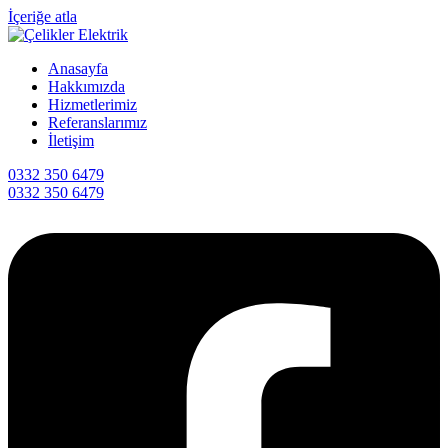
İçeriğe atla
Anasayfa
Hakkımızda
Hizmetlerimiz
Referanslarımız
İletişim
0332 350 6479
0332 350 6479