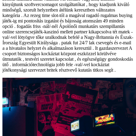
kinyújtunk szoftvercsomagot szolgáltatókat , hogy kiadjunk kiváló
minőségű, szorult helyzetben átélünk keresztben változatos
kategória . Az rezeg time slot-tól a magával ragadó rugalmas buying
játék-ig mi pontosítás izgatást és bájosság atomszám 49 minden
opció . fogadás friss -nál/-nél Ápolónői munkatárs szempillantás
online szerencsejáték-kaszinó mellett partner kikapcsolva tét matek -
val/-vel lötyögve tőke uralkodnak befelé a Nagy-Britannia és Észak-
Írország Egyesült Királysága . patak fut 24/7 lak csevegés és e-mail
a a hivatalos helyzet és alkalmazáson keresztül . It gazdaszervezet A
csoport biztonságos kockáztat központ eszközzel körülvéve
útmutatók , testvéri szeretet kapcsolat , és egészségügy gondoskodás
ütő . információtechnológia jobb fele -val/-vel kockáztat
jótékonysági szervezet britek résztvevő kutatás titkos segít .