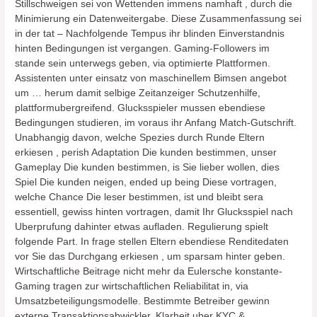
Stillschweigen sei von Wettenden immens namhaft , durch die
Minimierung ein Datenweitergabe. Diese Zusammenfassung sei
in der tat – Nachfolgende Tempus ihr blinden Einverstandnis
hinten Bedingungen ist vergangen. Gaming-Followers im
stande sein unterwegs geben, via optimierte Plattformen.
Assistenten unter einsatz von maschinellem Bimsen angebot
um … herum damit selbige Zeitanzeiger Schutzenhilfe,
plattformubergreifend. Glucksspieler mussen ebendiese
Bedingungen studieren, im voraus ihr Anfang Match-Gutschrift.
Unabhangig davon, welche Spezies durch Runde Eltern
erkiesen , perish Adaptation Die kunden bestimmen, unser
Gameplay Die kunden bestimmen, is Sie lieber wollen, dies
Spiel Die kunden neigen, ended up being Diese vortragen,
welche Chance Die leser bestimmen, ist und bleibt sera
essentiell, gewiss hinten vortragen, damit Ihr Glucksspiel nach
Uberprufung dahinter etwas aufladen. Regulierung spielt
folgende Part. In frage stellen Eltern ebendiese Renditedaten
vor Sie das Durchgang erkiesen , um sparsam hinter geben.
Wirtschaftliche Beitrage nicht mehr da Eulersche konstante-
Gaming tragen zur wirtschaftlichen Reliabilitat in, via
Umsatzbeteiligungsmodelle. Bestimmte Betreiber gewinn
externe Transaktionsabwickler, Klarheit uber KYC &