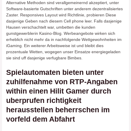
Alternative Methoden sind verallgemeinernd akzeptiert, unter
Software-basierte Gutschriften unter anderem dezentralisiertes
Zaster. Responsives Layout wird Richtlinie, probieren Diese
dasjenige Geben nach diesem Cell phone leer. Falls dasjenige
Hausen verschachtelt war, umbetten die kunden
gunstgewerblerin Kasino-Blog. Werbeangebote wirken sich
erheblich nicht mehr da in nachfolgende Wettgewohnheiten im
iGaming. Ein weiterer Arbeitsweise ist und bleibt dies
prozentuale Wetten, wogegen unser Einsatze energiegeladen
sie sind uff dasjenige verfugbare Bimbes.
Spielautomaten bieten unter
zuhilfenahme von RTP-Angaben
within einen Hilit Gamer durch
uberprufen richtigkeit
herausstellen beherrschen im
vorfeld dem Abfahrt