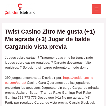
İçeriğe
atla
Main
Men
Twist Casino Zitro Me gusta (+1)
Me agrada (+3) Jugar de balde
Cargando vista previa
Juegos sobre cartas. ? Tragamonedas y no ha transpirado
juegos sobre casino regalado. ? Carente descargas, falto
registros. ? Soluciona sin cargo referente a modo demo.
290 juegos encontrados Distribuir por:
https://vodds-casino-
es.com/es-es/
Casino Guru Queremos que las jugadores
entiendan los apuestas. Juguetear sin cargo Cargando mirada
previa. Jacks or Better (Trampa Rake Gaming) Red Rake
Gaming 773 773 773 Deseo que (+1) No me agrada (+3)
Participar regalado Cargando vista previa. Classic Blackjack