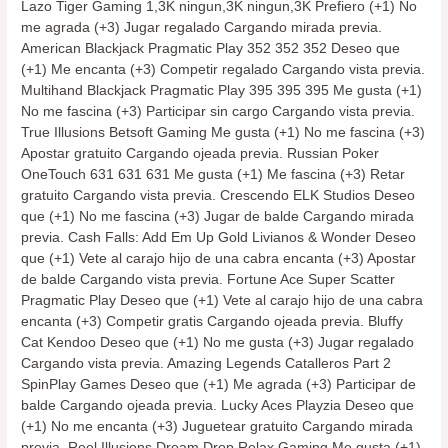
Lazo Tiger Gaming 1,3K ningun,3K ningun,3K Prefiero (+1) No
me agrada (+3) Jugar regalado Cargando mirada previa.
American Blackjack Pragmatic Play 352 352 352 Deseo que
(+1) Me encanta (+3) Competir regalado Cargando vista previa.
Multihand Blackjack Pragmatic Play 395 395 395 Me gusta (+1)
No me fascina (+3) Participar sin cargo Cargando vista previa.
True Illusions Betsoft Gaming Me gusta (+1) No me fascina (+3)
Apostar gratuito Cargando ojeada previa. Russian Poker
OneTouch 631 631 631 Me gusta (+1) Me fascina (+3) Retar
gratuito Cargando vista previa. Crescendo ELK Studios Deseo
que (+1) No me fascina (+3) Jugar de balde Cargando mirada
previa. Cash Falls: Add Em Up Gold Livianos & Wonder Deseo
que (+1) Vete al carajo hijo de una cabra encanta (+3) Apostar
de balde Cargando vista previa. Fortune Ace Super Scatter
Pragmatic Play Deseo que (+1) Vete al carajo hijo de una cabra
encanta (+3) Competir gratis Cargando ojeada previa. Bluffy
Cat Kendoo Deseo que (+1) No me gusta (+3) Jugar regalado
Cargando vista previa. Amazing Legends Catalleros Part 2
SpinPlay Games Deseo que (+1) Me agrada (+3) Participar de
balde Cargando ojeada previa. Lucky Aces Playzia Deseo que
(+1) No me encanta (+3) Juguetear gratuito Cargando mirada
previa. Reel Illusions Dream Drop Relax Gaming Me gusta (+1)