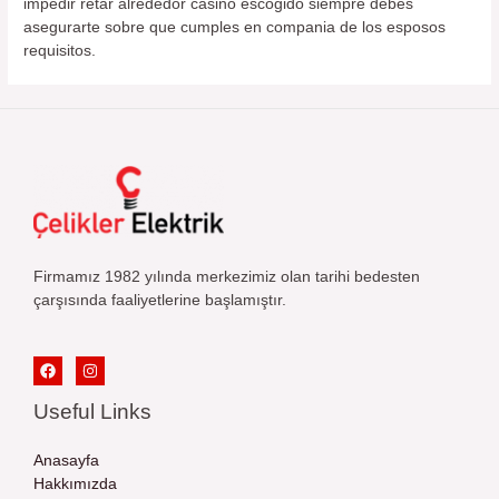
impedir retar alrededor casino escogido siempre debes
asegurarte sobre que cumples en compania de los esposos
requisitos.
Firmamız 1982 yılında merkezimiz olan tarihi bedesten
çarşısında faaliyetlerine başlamıştır.
Useful Links
Anasayfa
Hakkımızda