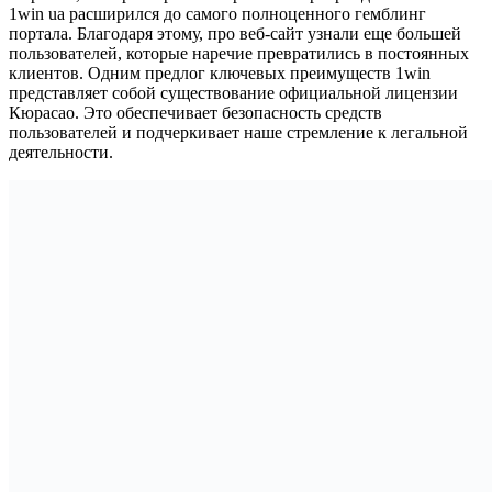
1win ua расширился до самого полноценного гемблинг
портала. Благодаря этому, про веб-сайт узнали еще большей
пользователей, которые наречие превратились в постоянных
клиентов. Одним предлог ключевых преимуществ 1win
представляет собой существование официальной лицензии
Кюрасао. Это обеспечивает безопасность средств
пользователей и подчеркивает наше стремление к легальной
деятельности.