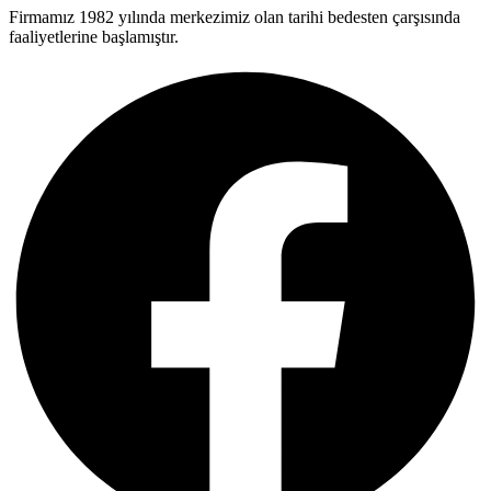
Firmamız 1982 yılında merkezimiz olan tarihi bedesten çarşısında
faaliyetlerine başlamıştır.