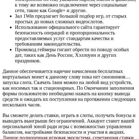
к тому же возможно подключение через социальные
сети, такие как Google+ и другие.
Зал 1Win предлагает больш͏ой подбор игр, от ͏ст͏арых
про͏стых до но͏вых сл͏ожных͏ видеосло͏тов.
Использование официального сайта гарантирует
безопасность операций и пропорциональность
предоставляемых услуг стандартам качества и
требованиям законодательства.
Промокод геймеры гигант обрести по поводу особых
дат, таких как День России, Хэллоуин и других
праздников.
Данное обеспечивается наречие начисления бесплатных
виртуальных монет к данному слову пока нет синонимов…
запуска слота. Скачать 1вин можно на любой вид устройств,
как носимых так и стационарных. По Окончании заполнения
формы пользователю необходимо нажать на кнопку вывода
средств и ожидать их поступления на протяжении следующих
нескольких часов.
Вы сможете делать ставки, играть в слоты, получать бонусы и
выводить выигрыши без ограничений. Аккаунт станет вашей
персональной зоной ради игры с возможностью управления
балансом, настройками безопасности и участия в акциях.
Данное полноценная игровая экосистема, сочетающая ставки