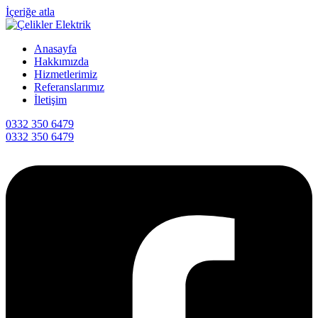
İçeriğe atla
Anasayfa
Hakkımızda
Hizmetlerimiz
Referanslarımız
İletişim
0332 350 6479
0332 350 6479