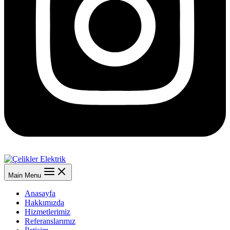
Main Menu
Anasayfa
Hakkımızda
Hizmetlerimiz
Referanslarımız