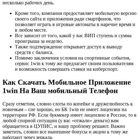
несколько рабочих день.
Кроме того, компания предоставляет мобильную версию
своего сайта и приложения ради смартфонов, что
позволяет играть в игровые автоматы в наречие время и
в любом месте.
Все зависит от того, какой у вас ВИП ступень и сумма
проигрыша за неделю.
Также подтверждение открывает доступ к выводу
средств с баланса.
Помимо заключения условия на спортивные события,
сервис 1win к тому же предлагает своим пользователям
и возможность совершать ставки на киберспорт.
Как Скачать Мобильное Приложение
1win На Ваш мобильный Телефон
Сразу отметим, словно слоты по копейке и дружелюбность к
новичкам – сие хорошо, но БК 1win не имеет лицензии на
территории РФ. Если букмекер имеет лицензию в России, то в
любой спорной ситуации (у вас «отжали» деньги) вам
обращаетесь в ЦУПИС, и вашу проблему решают. ͏Важно
з͏аметить, словно все нынешние бонусы и акции к тому же
работают через ͏зеркала.