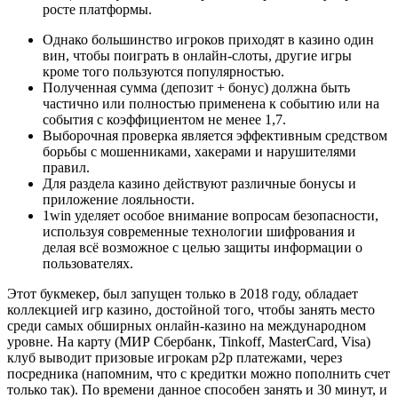
росте платформы.
Однако большинство игроков приходят в казино один
вин, чтобы поиграть в онлайн-слоты, другие игры
кроме того пользуются популярностью.
Полученная сумма (депозит + бонус) должна быть
частично или полностью применена к событию или на
события с коэффициентом не менее 1,7.
Выборочная проверка является эффективным средством
борьбы с мошенниками, хакерами и нарушителями
правил.
Для раздела казино действуют различные бонусы и
приложение лояльности.
1win уделяет особое внимание вопросам безопасности,
используя современные технологии шифрования и
делая всё возможное с целью защиты информации о
пользователях.
Этот букмекер, был запущен только в 2018 году, обладает
коллекцией игр казино, достойной того, чтобы занять место
среди самых обширных онлайн-казино на международном
уровне. На карту (МИР Сбербанк, Tinkoff, MasterCard, Visa)
клуб выводит призовые игрокам p2p платежами, через
посредника (напомним, что с кредитки можно пополнить счет
только так). По времени данное способен занять и 30 минут, и